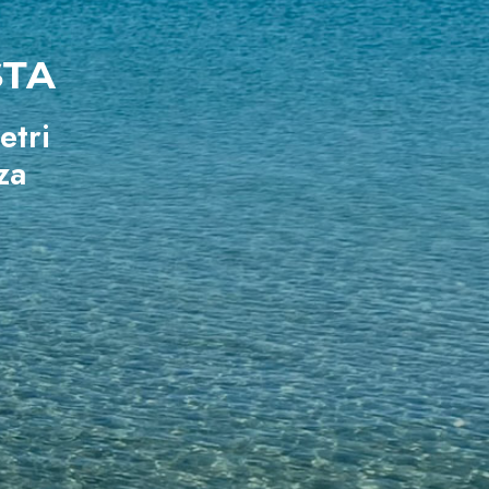
STA
etri
za