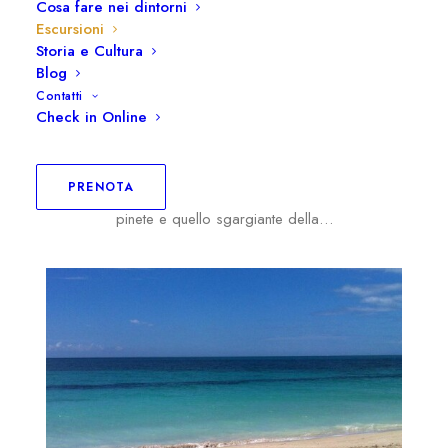
Cosa fare nei dintorni
Escursioni
Storia e Cultura
Blog
Contatti
Check in Online
Residence Puglia Salento
Il blu intenso del mare con tutte le sue mille e sempre
PRENOTA
nuove sfumature, il verde dai riflessi smeraldo delle
pinete e quello sgargiante della…