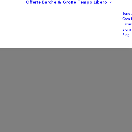
Offerte
Barche & Grotte
Tempo Libero
Torre
Cosa f
Escurs
Storia
Blog