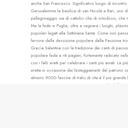
anche San Francesco. Significativo luogo di incontro 
Gerusalemme la basilica di san Nicola a Bari, uno dei 
pellegrinaggio sia di cattolici che di ortodossi, ch
Ma la fede in Puglia, oltre a segnare i luoghi, plasma 
popolari legati alla Settimana Santa. Come non pensa
fervore della devozione popolare della Passione trov
Grecìa Salentina con la tradizione dei canti di passi
popolare fede e riti pagani, fortemente radicato nell
con i falò eretti per celebrare i santi più amati. La p
eretta in occasione dei festeggiamenti del patrono s
almeno 9000 fascine di tralci di vite è il più grand
avviene attraverso un suggestivo spettacolo di fuochi p
popolare è legata un’altra affascinante occasione di 
patronali che animano tutti i centri della regione con
delle sapienti maestranze pugliesi. Segnalazione d’ob
Domenica
a Scorrano un vero tripudio barocco di lum