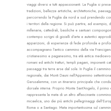
viaggi diversi e tutti appassionanti. La Puglia si presen
tradizioni, bellezze artistiche, architettoniche, paesa
percorrendo la Puglia da nord a sud prendendo come 
i territori della regione. Si può partire, ad esempio, d
millenarie, cattedrali, basiliche e santuari compongon
contempo scrigni di gioielli d’arte e autentici approdi 
apparizioni, di esperienze di fede profonda e profon
accompagnano l’antico cammino della via Francigen
cristianesimo e paganesimo, tra età antica medioevo e
romani ed antichi tratturi, templi pagani, imponenti cat
passaggi tra terre arse dal sole. In Puglia il cammino 
regionale, dai Monti Dauni nell’Appennino settentriona
Gerusalemme, con un itinerario principale che cond
dorsale interna. Proprio Monte Sant’Angelo, il primo e
rappresenta la meta di un altro affascinante commino 
micaelica, uno dei più antichi pellegrinaggi dell’Eur
Roma o a Santiago. Meta importantissima sul cammino p