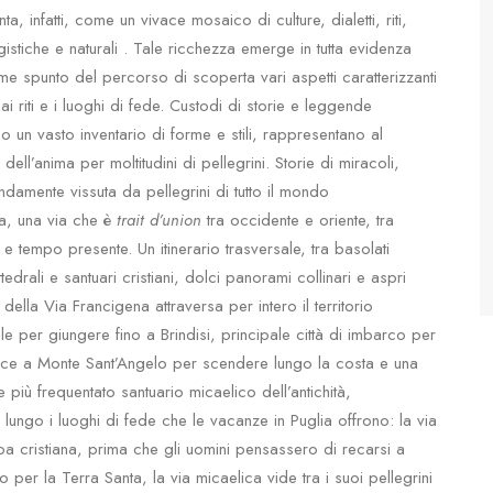
ta, infatti, come un vivace mosaico di culture, dialetti, riti,
ggistiche e naturali . Tale ricchezza emerge in tutta evidenza
spunto del percorso di scoperta vari aspetti caratterizzanti
ai riti e i luoghi di fede. Custodi di storie e leggende
o un vasto inventario di forme e stili, rappresentano al
dell’anima per moltitudini di pellegrini. Storie di miracoli,
damente vissuta da pellegrini di tutto il mondo
a, una via che è
trait d’union
tra occidente e oriente, tra
 tempo presente. Un itinerario trasversale, tra basolati
tedrali e santuari cristiani, dolci panorami collinari e aspri
della Via Francigena attraversa per intero il territorio
le per giungere fino a Brindisi, principale città di imbarco per
uce a Monte Sant’Angelo per scendere lungo la costa e una
 più frequentato santuario micaelico dell’antichità,
lungo i luoghi di fede che le vacanze in Puglia offrono: la via
opa cristiana, prima che gli uomini pensassero di recarsi a
er la Terra Santa, la via micaelica vide tra i suoi pellegrini