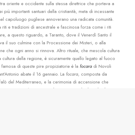
tra oriente e occidente sulla stessa direttrice che portava a
più importanti santuari della cristianità, meta di incessante
e nel capoluogo pugliese annoverano una radicata comunità.
riti e tradizioni di ancestrale e fascinosa forza come i riti
re, a questo riguardo, a Taranto, dove il Venerdì Santo il
a il suo culmine con la Processione dei Misteri, o alla
one che ogni anno si rinnova. Altro rituale, che mescola cultura
a cultura della regione, è sicuramente quello legato al fuoco
iù famosa di queste pire propiziatorie è la
focara
di Novoli
ant’Antonio abate il 16 gennaio. La
focara
, composta da
e falò del Mediterraneo, e la cerimonia di accensione che
irotecnici richiama turisti da ogni parte d’Italia. Al culto
scoperte per chi trascorra le vacanze in Puglia, le feste
 i suoni dell’immancabile banda e le architetture di luce, opera
bligo per chi sceglie le vacanze in Puglia è la festa di
Santa
inarie e luci.