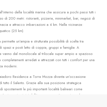
l’interno della località marina che assicura a pochi passi tutti i
io di 200 metri: ristoranti, pizzerie, minimarket, bar, negozi di
rmacia e attracco imbarcazioni a 4 km. Nelle vicinanze:
quatico (25 km).
permette un’ampia e strutturata possibilità di scelta tra
i spazi e posti letto di coppie, gruppi e famiglie. A
he vanno dal monolocale al trilocale super ampio e spazioso
o completamenti arredati e attrezzati con tutti i comfort per una
nza moderni.
 Baiadoro Residence a Torre Mozza diventa un’occasione
tutto il Salento. Grazie alla sua posizione strategica
 spostamenti le più importanti località balneari come
he i centri turistici dell’interno, per un’immersione davvero