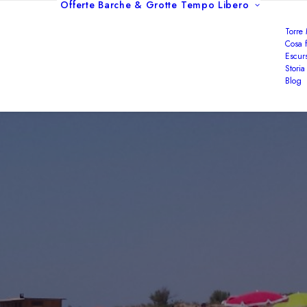
Offerte
Barche & Grotte
Tempo Libero
Torre
Cosa f
Escurs
Storia
Blog