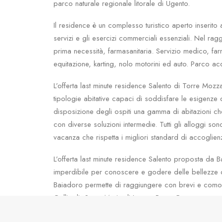
parco naturale regionale litorale di Ugento.
Il residence è un complesso turistico aperto inserito al
servizi e gli esercizi commerciali essenziali. Nel ragg
prima necessità, farmasanitaria. Servizio medico, fa
equitazione, karting, nolo motorini ed auto. Parco ac
L’offerta last minute residence Salento di Torre Mozza 
tipologie abitative capaci di soddisfare le esigenze d
disposizione degli ospiti una gamma di abitazioni c
con diverse soluzioni intermedie. Tutti gli alloggi son
vacanza che rispetta i migliori standard di accoglie
L’offerta last minute residence Salento proposta da
imperdibile per conoscere e godere delle bellezze di 
Baiadoro permette di raggiungere con brevi e comodi
Gallipoli, Santa Maria di Leuca. Porto Cesareo ma anc
totale e avvolgente nella magia del Salento.