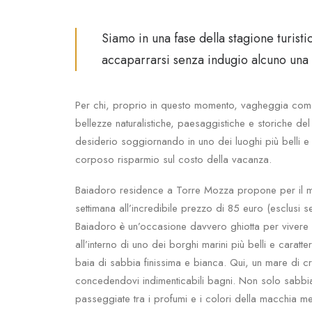
Siamo in una fase della stagione turisti
accaparrarsi senza indugio alcuno una 
Per chi, proprio in questo momento, vagheggia come 
bellezze naturalistiche, paesaggistiche e storiche del
desiderio soggiornando in uno dei luoghi più belli e 
corposo risparmio sul costo della vacanza.
Baiadoro residence a Torre Mozza propone per il mes
settimana all’incredibile prezzo di 85 euro (esclusi se
Baiadoro è un’occasione davvero ghiotta per vivere un
all’interno di uno dei borghi marini più belli e caratte
baia di sabbia finissima e bianca. Qui, un mare di c
concedendovi indimenticabili bagni. Non solo sabbia
passeggiate tra i profumi e i colori della macchia me