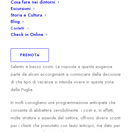
Cosa fare nei dintorni
Escursioni
Storia e Cultura
Blog
Contatti
Check in Online
In molti a questo punto della stagione estiva si staranno
PRENOTA
chiedendo come riuscire a trascorrere una vacanza nel
Salento a basso costo. La risposta a questa esigenza
parte da alcuni accorgimenti a cominciare dalla decisione
di che tipo di vacanza si intenda vivere in questa zona
della Puglia.
In molti consigliano una programmazione anticipata che
consenta di abbattere sensibilmente i costi e, in effetti,
molte strutture e aziende del settore, offrono diversi sconti
per i clienti che prenotato con lauto anticipo, ma dato per