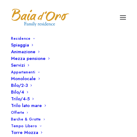
Residence
Spiaggia
Animazione
Mezza pensione
Servizi
Appartamenti
Monolocale
Vacanze nel Salento a
Bilo/2-3
Bilo/4
basso costo
Trilo/4-5
Trilo lato mare
15 AGOSTO 2016
|
IN
BLOG
|
BY
REDAZIONE
Offerte
Barche & Grotte
Tempo Libero
Torre Mozza